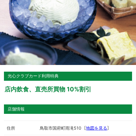
光心クラブカード利用特典
店内飲食、直売所買物 10%割引
店舗情報
住所
鳥取市国府町雨滝510 ［
地図を見る
］