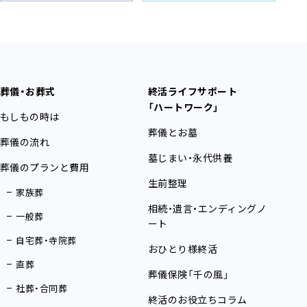
葬儀・お葬式
終活ライフサポート
「ハートワーク」
もしもの時は
葬儀とお墓
葬儀の流れ
墓じまい・永代供養
葬儀のプランと費用
生前整理
家族葬
相続・遺言・エンディングノ
一般葬
ート
自宅葬・寺院葬
おひとり様終活
直葬
葬儀保険「千の風」
社葬・合同葬
終活のお役立ちコラム