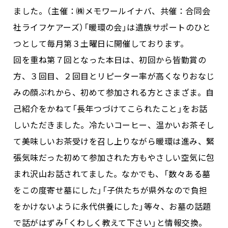
ました。（主催：㈱メモワールイナバ、共催：合同会
社ライフケアーズ）「暖環の会」は遺族サポートのひと
つとして毎月第３土曜日に開催しております。
回を重ね第７回となった本日は、初回から皆勤賞の
方、３回目、２回目とリピーター率が高くなりおなじ
みの顔ぶれから、初めて参加される方とさまざま。自
己紹介をかねて「長年つづけてこられたこと」をお話
しいただきました。冷たいコーヒー、温かいお茶そし
て美味しいお茶受けを召し上りながら暖環は進み、緊
張気味だった初めて参加された方もやさしい空気に包
まれ沢山お話されてました。なかでも、「数々ある墓
をこの度寄せ墓にした」「子供たちが県外なので負担
をかけないように永代供養にした」等々、お墓の話題
で話がはずみ「くわしく教えて下さい」と情報交換。