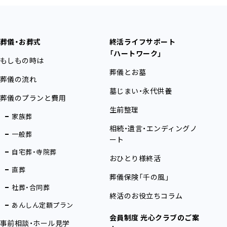
葬儀・お葬式
終活ライフサポート
「ハートワーク」
もしもの時は
葬儀とお墓
葬儀の流れ
墓じまい・永代供養
葬儀のプランと費用
生前整理
家族葬
相続・遺言・エンディングノ
一般葬
ート
自宅葬・寺院葬
おひとり様終活
直葬
葬儀保険「千の風」
社葬・合同葬
終活のお役立ちコラム
あんしん定額プラン
会員制度 光心クラブのご案
事前相談・ホール見学