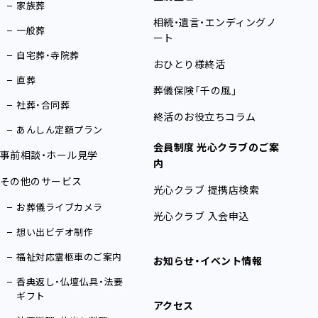
家族葬
相続・遺言・エンディングノ
一般葬
ート
自宅葬・寺院葬
おひとり様終活
直葬
葬儀保険「千の風」
社葬・合同葬
終活のお役立ちコラム
あんしん定額プラン
会員制度 光心クラブのご案
事前相談・ホール見学
内
その他のサービス
光心クラブ 提携店検索
お葬儀ライブカメラ
光心クラブ 入会申込
想い出ビデオ制作
福祉対応霊柩車のご案内
お知らせ・イベント情報
香典返し・仏壇仏具・法要
ギフト
アクセス