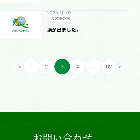
2025.10.03
お客様の声
涙が出ました。
投
1
2
3
4
…
62
<
>
稿
の
ペ
ー
ジ
お問い合わせ
送