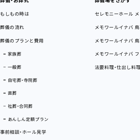
葬儀・お葬式
葬儀場をさがす
もしもの時は
セレモニーホール
メ
葬儀の流れ
メモワールイナバ
鳥
葬儀のプランと費用
メモワールイナバ
鳥
メモワールイナバ
フ
家族葬
一般葬
法要料理・仕出し料
自宅葬・寺院葬
直葬
社葬・合同葬
あんしん定額プラン
事前相談・ホール見学