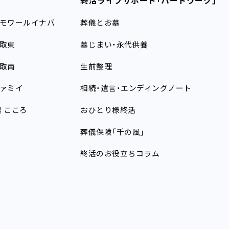
終活ライフサポート
「ハートワーク」
モワールイナバ
葬儀とお墓
取東
墓じまい・永代供養
取南
生前整理
ァミイ
相続・遺言・エンディングノート
理
こころ
おひとり様終活
葬儀保険「千の風」
終活のお役立ちコラム