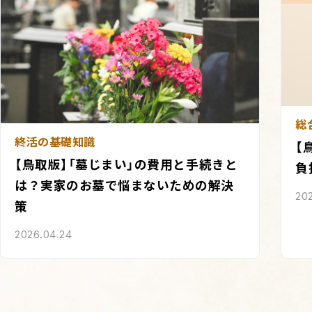
総
終活の基礎知識
【
【鳥取版】「墓じまい」の費用と手続きと
負
は？実家のお墓で悩まないための解決
20
策
2026.04.24