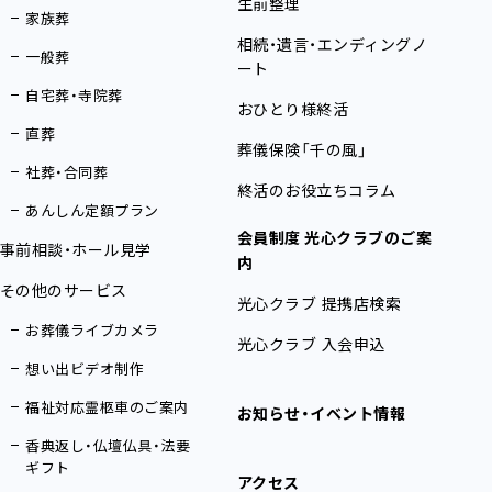
生前整理
家族葬
相続・遺言・エンディングノ
一般葬
ート
自宅葬・寺院葬
おひとり様終活
直葬
葬儀保険「千の風」
社葬・合同葬
終活のお役立ちコラム
あんしん定額プラン
会員制度 光心クラブのご案
事前相談・ホール見学
内
その他のサービス
光心クラブ 提携店検索
お葬儀ライブカメラ
光心クラブ 入会申込
想い出ビデオ制作
福祉対応霊柩車のご案内
お知らせ・イベント情報
香典返し・仏壇仏具・法要
ギフト
アクセス