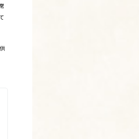
常
て
供