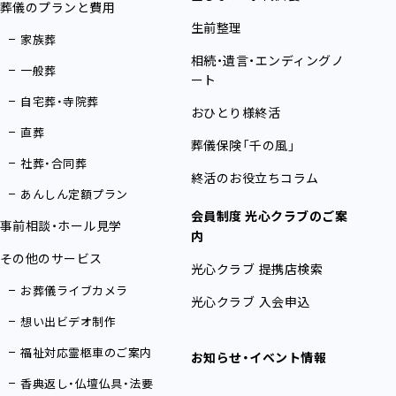
葬儀のプランと費用
生前整理
家族葬
相続・遺言・エンディングノ
一般葬
ート
自宅葬・寺院葬
おひとり様終活
直葬
葬儀保険「千の風」
社葬・合同葬
終活のお役立ちコラム
あんしん定額プラン
会員制度 光心クラブのご案
事前相談・ホール見学
内
その他のサービス
光心クラブ 提携店検索
お葬儀ライブカメラ
光心クラブ 入会申込
想い出ビデオ制作
福祉対応霊柩車のご案内
お知らせ・イベント情報
香典返し・仏壇仏具・法要