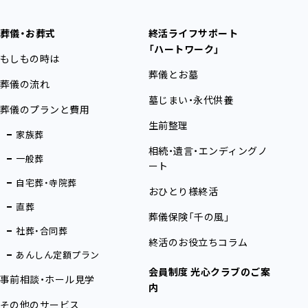
葬儀・お葬式
終活ライフサポート
「ハートワーク」
もしもの時は
葬儀とお墓
葬儀の流れ
墓じまい・永代供養
葬儀のプランと費用
生前整理
家族葬
相続・遺言・エンディングノ
一般葬
ート
自宅葬・寺院葬
おひとり様終活
直葬
葬儀保険「千の風」
社葬・合同葬
終活のお役立ちコラム
あんしん定額プラン
会員制度 光心クラブのご案
事前相談・ホール見学
内
その他のサービス