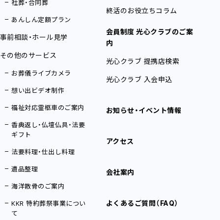
社葬・合同葬
終活のお役立ちコラム
あんしん定額プラン
会員制度 光心クラブのご案
事前相談・ホール見学
内
その他のサービス
光心クラブ 提携店検索
お葬儀ライブカメラ
光心クラブ 入会申込
想い出ビデオ制作
福祉対応霊柩車のご案内
お知らせ・イベント情報
香典返し・仏壇仏具・法要
ギフト
アクセス
法要料理・仕出し料理
遺品整理
会社案内
海洋散骨のご案内
よくあるご質問（FAQ）
KKR 特約葬祭事業につい
て