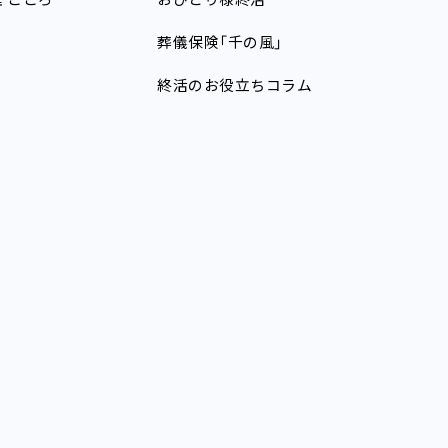
理
こころ
おひとり様終活
葬儀保険「千の風」
終活のお役立ちコラム