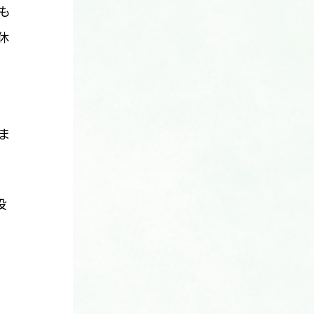
も
休
ま
役