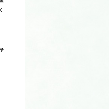
当
く
予