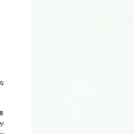
し
な
場
が