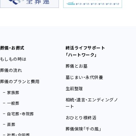
葬儀・お葬式
終活ライフサポート
「ハートワーク」
もしもの時は
葬儀とお墓
葬儀の流れ
墓じまい・永代供養
葬儀のプランと費用
生前整理
家族葬
相続・遺言・エンディングノ
一般葬
ート
自宅葬・寺院葬
おひとり様終活
直葬
葬儀保険「千の風」
社葬・合同葬