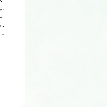
く
い
ー
い
軽に