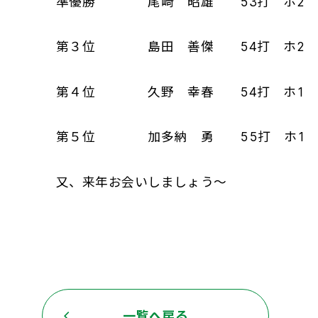
準優勝 尾﨑 昭雄 53打 ホ2
第３位 島田 善傑 54打 ホ2
第４位 久野 幸春 54打 ホ1
第５位 加多納 勇 55打 ホ1
又、来年お会いしましょう～
一覧へ戻る