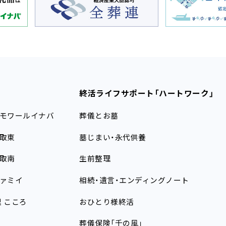
終活ライフサポート
「ハートワーク」
モワールイナバ
葬儀とお墓
取東
墓じまい・永代供養
取南
生前整理
ァミイ
相続・遺言・エンディングノート
理
こころ
おひとり様終活
葬儀保険「千の風」