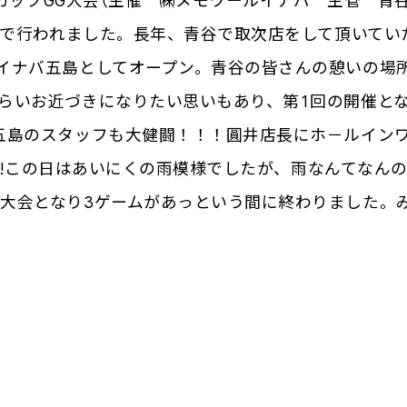
あいカップGG大会（主催 ㈱メモワールイナバ 主管 青
な）で行われました。長年、青谷で取次店をして頂いてい
イナバ五島としてオープン。青谷の皆さんの憩いの場
らいお近づきになりたい思いもあり、第1回の開催と
五島のスタッフも大健闘！！！圓井店長にホ－ルイン
^)!この日はあいにくの雨模様でしたが、雨なんてなん
大会となり3ゲームがあっという間に終わりました。