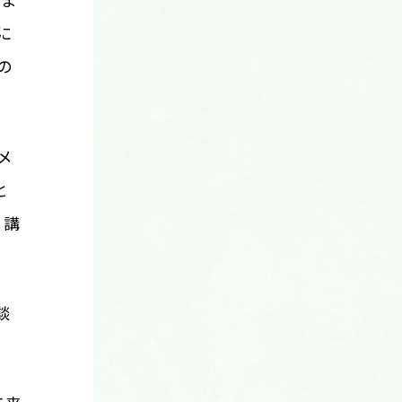
きま
に
の
メ
と
ら講
談