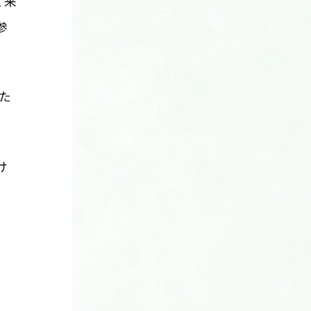
て来
参
た
け