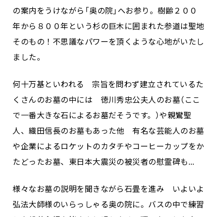
の案内をうけながら「奥の院」へお参り。樹齢２００
年から８００年という杉の巨木に囲まれた参道は聖地
そのもの！不思議なパワーを頂くような心地がいたし
ました。
何十万基といわれる 宗旨を問わず建立されているた
くさんのお墓の中には 徳川秀忠公夫人のお墓（ここ
で一番大きな石によるお墓だそうです。）や親鸞聖
人、織田信長のお墓もあった他 有名な芸能人のお墓
や企業によるロケットのカタチやコーヒーカップをか
たどったお墓、東日本大震災の被災者の慰霊碑も…
様々なお墓の説明を聞きながら石畳を進み いよいよ
弘法大師様のいらっしゃる奥の院に。バスの中で練習