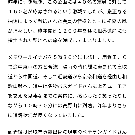
昨年に引き続き、この企画には４０名の定員に対して
１６０名が応募されるという激戦でしたが、厳正なる
抽選によって当選された会員の皆様とともに初夏の風
が清々しい、昨年開創１２００年を迎え世界遺産にも
指定された聖地への旅を満喫してまいりました。
メモワールイナバを５時３０分に出発し、用瀬Ｉ．Ｃ
で途中乗車の方と合流。梅雨の晴れ間に恵まれて鳥取
道から中国道、そして近畿道から京奈和道を経由し和
歌山県へ。道中は名物バスガイドさんによるユーモア
を交えた見事なまでの案内に、感心したり笑ったりし
ながら１０時３０分には高野山に到着。昨年よりさら
に道路状況が良くなっていました。
到着後は鳥取市賀露出身の現地のベテランガイドさん