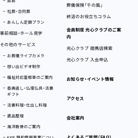
直葬
葬儀保険「千の風」
社葬・合同葬
終活のお役立ちコラム
あんしん定額プラン
会員制度 光心クラブのご案
事前相談・ホール見学
内
その他のサービス
光心クラブ 提携店検索
お葬儀ライブカメラ
光心クラブ 入会申込
想い出ビデオ制作
福祉対応霊柩車のご案内
お知らせ・イベント情報
香典返し・仏壇仏具・法要
ギフト
アクセス
法要料理・仕出し料理
遺品整理
会社案内
海洋散骨のご案内
よくあるご質問（FAQ）
KKR 特約葬祭事業につい