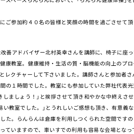
ースペースらんらんにおいて、「らんらん健康体操」を
心にご参加約４０名の皆様と笑顔の時間を過ごさせて頂
能改善アドバイザー北村英幸さんを講師に、椅子に座っ
の健康教室。健康維持・生活の質・脳機能の向上のプロ
とレクチャーして下さいました。講師さんと参加者さ
う間の１時間でした。教室にも参加していた弊社代表光
きしましょう！」と挨拶させて頂き和やかな中終えさせ
易い教室でした。」とうれしいご感想も頂き、有意義な
ました。らんらんは倉庫を利用しつくられた空間ですの
っていますので、車いすでの利用も容易な会場となっ