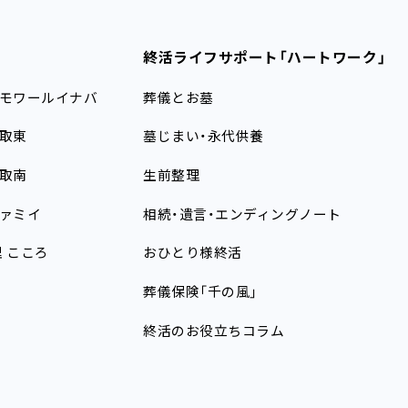
終活ライフサポート
「ハートワーク」
モワールイナバ
葬儀とお墓
取東
墓じまい・永代供養
取南
生前整理
ァミイ
相続・遺言・エンディングノート
理
こころ
おひとり様終活
葬儀保険「千の風」
終活のお役立ちコラム