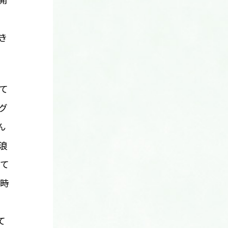
開
き
て
グ
ん
浪
て
時
て