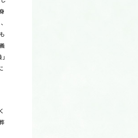
まし
身
中、
も
義
」
に
く
葬