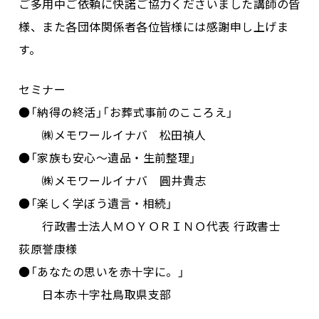
ご多用中ご依頼に快諾ご協力くださいました講師の皆
様、また各団体関係者各位皆様には感謝申し上げま
す。
セミナー
●「納得の終活」「お葬式事前のこころえ」
㈱メモワールイナバ 松田禎人
●「家族も安心～遺品・生前整理」
㈱メモワールイナバ 圓井貴志
●「楽しく学ぼう遺言・相続」
行政書士法人ＭＯＹＯＲＩＮＯ代表 行政書士
荻原誉康様
●「あなたの思いを赤十字に。」
日本赤十字社鳥取県支部