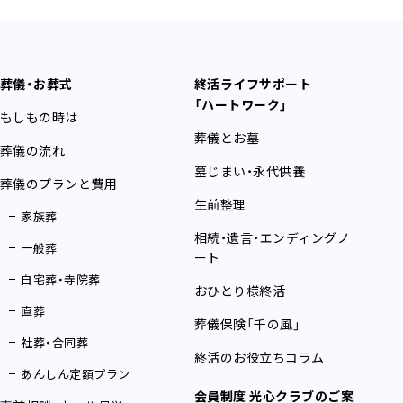
葬儀・お葬式
終活ライフサポート
「ハートワーク」
もしもの時は
葬儀とお墓
葬儀の流れ
墓じまい・永代供養
葬儀のプランと費用
生前整理
家族葬
相続・遺言・エンディングノ
一般葬
ート
自宅葬・寺院葬
おひとり様終活
直葬
葬儀保険「千の風」
社葬・合同葬
終活のお役立ちコラム
あんしん定額プラン
会員制度 光心クラブのご案