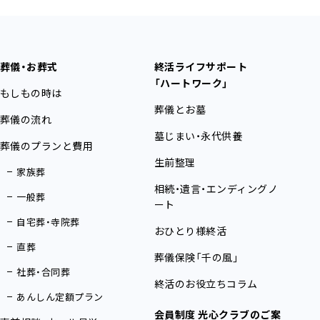
葬儀・お葬式
終活ライフサポート
「ハートワーク」
もしもの時は
葬儀とお墓
葬儀の流れ
墓じまい・永代供養
葬儀のプランと費用
生前整理
家族葬
相続・遺言・エンディングノ
一般葬
ート
自宅葬・寺院葬
おひとり様終活
直葬
葬儀保険「千の風」
社葬・合同葬
終活のお役立ちコラム
あんしん定額プラン
会員制度 光心クラブのご案