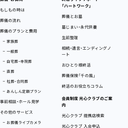
「ハートワーク」
もしもの時は
葬儀とお墓
葬儀の流れ
墓じまい・永代供養
葬儀のプランと費用
生前整理
家族葬
相続・遺言・エンディングノ
一般葬
ート
自宅葬・寺院葬
おひとり様終活
直葬
葬儀保険「千の風」
社葬・合同葬
終活のお役立ちコラム
あんしん定額プラン
会員制度 光心クラブのご案
事前相談・ホール見学
内
その他のサービス
光心クラブ 提携店検索
お葬儀ライブカメラ
光心クラブ 入会申込