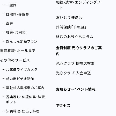
相続・遺言・エンディングノ
一般葬
ート
自宅葬・寺院葬
おひとり様終活
直葬
葬儀保険「千の風」
社葬・合同葬
終活のお役立ちコラム
あんしん定額プラン
会員制度 光心クラブのご案
事前相談・ホール見学
内
その他のサービス
光心クラブ 提携店検索
お葬儀ライブカメラ
光心クラブ 入会申込
想い出ビデオ制作
福祉対応霊柩車のご案内
お知らせ・イベント情報
香典返し・仏壇仏具・法要
ギフト
アクセス
法要料理・仕出し料理